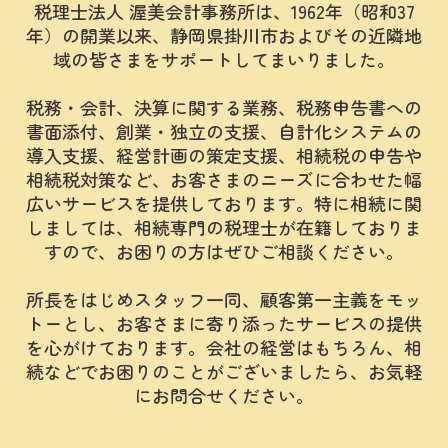
相続税対策など、お客さまのニーズに合わせた幅
経営支援
広いサービスを提供しております。特に相続に関
しましては、相続専門の税理士が在籍しておりま
ダウンロード一覧
すので、お困りの方はぜひご相談ください。
個人のお客さまへ
所長をはじめスタッフ一同、顧客第一主義をモッ
相続
トーとし、お客さまに寄り添ったサービスの提供
を心がけております。会社の経営はもちろん、相
確定申告
続などでお困りのことがございましたら、お気軽
にお問合せください。
税理士をお探しの方へ
顧客契約のながれ
料金案内
よくあるご質問
採用情報
採用メッセージ