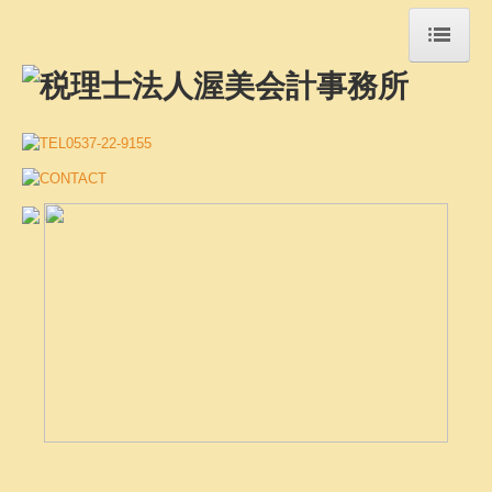
トップページ
当事務所について
事務所紹介・ご案内
ごあいさつ
職員紹介
税理士法人 渥美会計事務所は、1962年（昭和37
お知らせ
年）の開業以来、静岡県掛川市およびその近隣地
域の皆さまをサポートしてまいりました。
法人・事業者のお客さまへ
税務・会計、決算に関する業務、税務申告書への
税務・会計
書面添付、創業・独立の支援、自計化システムの
デジタル化支援
導入支援、経営計画の策定支援、相続税の申告や