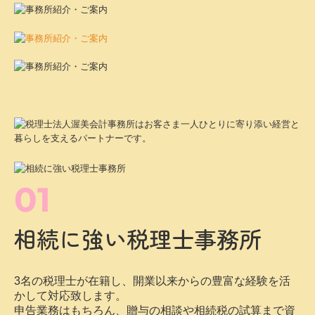
税理士を目指している方へ
先輩インタビュー
01
数字で見るあつみ会計
相続に強い税理士事務所
キャリアプラン
先輩社員の1日
3名の税理士が在籍し、開業以来からの豊富な経験を活
募集要項
かして対応致します。
申告業務はもちろん、贈与の相談や相続税の試算まで資
お問合せ
産税担当の税理士が直接お応えします。
02
地域に根ざして60年超