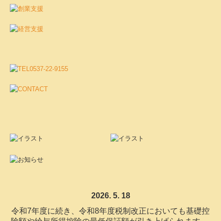
2026. 5. 18
令和7年度に続き、令和8年度税制改正においても基礎控
除額や給与所得控除の最低保証額が引き上げ
られます。
給与計算への影響も大きい今回の改正について事務所通
信を作成しました。
わかりやすく解説した資料となっておりますので是非ご
一読ください！
「事務通信 R8年度税制改正」